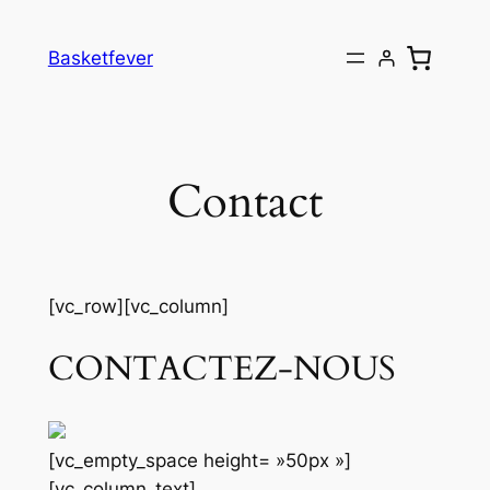
Aller
au
Basketfever
contenu
Contact
[vc_row][vc_column]
CONTACTEZ-NOUS
[vc_empty_space height= »50px »]
[vc_column_text]