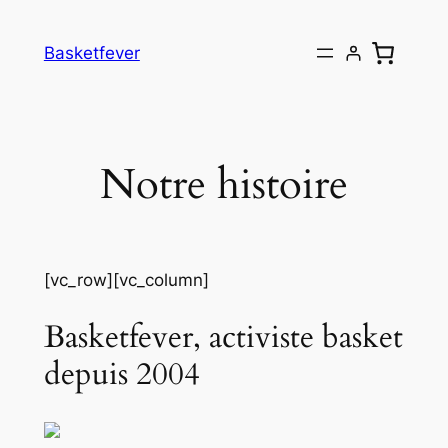
Aller
au
Basketfever
contenu
Notre histoire
[vc_row][vc_column]
Basketfever, activiste basket
depuis 2004