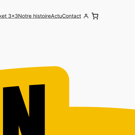
sket 3×3
Notre histoire
Actu
Contact